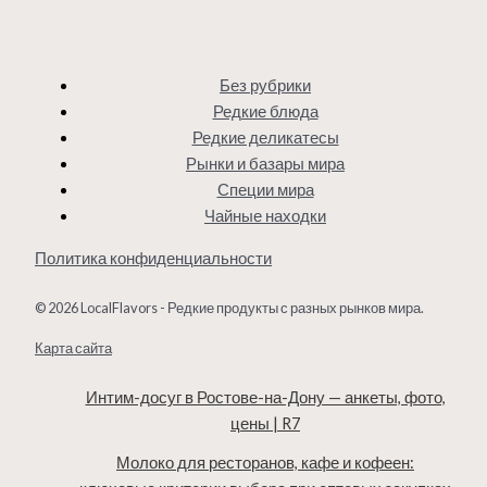
Без рубрики
Редкие блюда
Редкие деликатесы
Рынки и базары мира
Специи мира
Чайные находки
Политика конфиденциальности
© 2026 LocalFlavors - Редкие продукты с разных рынков мира.
Карта сайта
Интим-досуг в Ростове-на-Дону — анкеты, фото,
цены | R7
Молоко для ресторанов, кафе и кофеен: