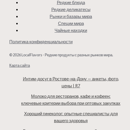
Редкие блюда
Редкие деликатесы
Рынки и базары мира
Специи мира
Чайные находки
Политика конфиденциальности
© 2026 LocalFlavors - Редкие продукты с разных рынков мира.
Карта сайта
Интим-досуг в Ростове-на-Дону — анкеты, фото,
цены | R7
Молоко для ресторанов, кафе и кофеен:
ключевые критерии выбора при оптовых закупках
Хороший гинеколог: опытные специалисты для
вашего здоровья