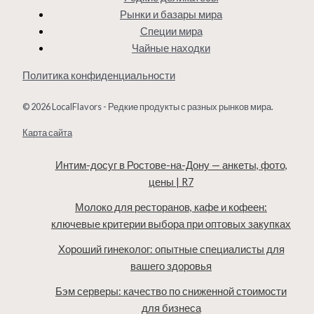
Рынки и базары мира
Специи мира
Чайные находки
Политика конфиденциальности
© 2026 LocalFlavors - Редкие продукты с разных рынков мира.
Карта сайта
Интим-досуг в Ростове-на-Дону — анкеты, фото,
цены | R7
Молоко для ресторанов, кафе и кофеен:
ключевые критерии выбора при оптовых закупках
Хороший гинеколог: опытные специалисты для
вашего здоровья
Бэм серверы: качество по сниженной стоимости
для бизнеса