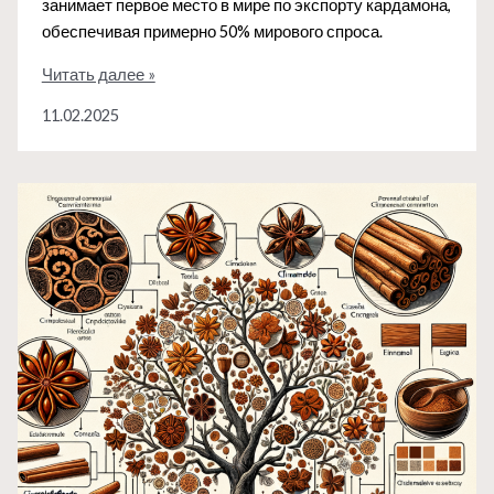
занимает первое место в мире по экспорту кардамона,
обеспечивая примерно 50% мирового спроса.
Кардамон
Читать далее »
—
11.02.2025
Гватемала:
для
чего
используют
в
выпечке?