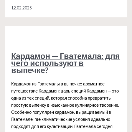
—
12.02.2025
Китай:
как
он
придаёт
блюдам
анисовый
вкус?
Кардамон — Гватемала: для
чего используют в
выпечке?
Кардамон из Гватемалы в выпечке: ароматное
путешествие Кардамон: царь специй Кардамон — это
одна из тех специй, которая способна превратить
простую выпечку в изысканное кулинарное творение.
Особенно популярен кардамон, выращиваемый в
Гватемале, где климатические условия идеально
подходят для его культивации. Гватемала сегодня