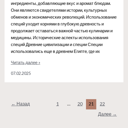
ингредиенты, добавляющие вкус и аромат блюдам.
Они являются свидетелями истории, культурных
обменов и экономических революций. Использование
специй уходит корнями в глубокую древность и
продолжает оставаться важной частью кулинарии и
медицины. Исторические аспекты использования
специй Древние цивилизации и специи Специи
использовались еще в древнем Египте, где их
История
Читать далее »
и
07.02.2025
культура
использования
специй
←
Назад
1
…
20
21
22
Далее
→