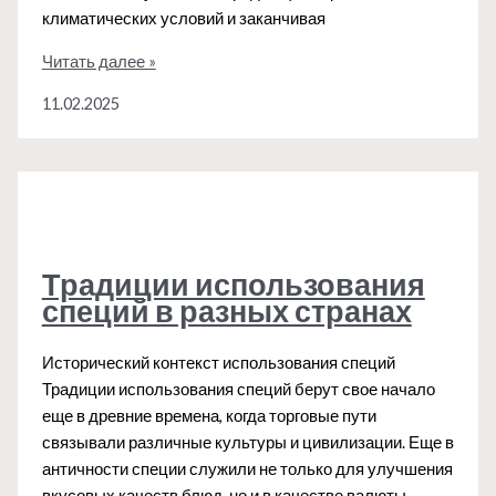
климатических условий и заканчивая
Шафран
Читать далее »
—
11.02.2025
Иран:
почему
эта
специя
так
дорога?
Традиции использования
специй в разных странах
Исторический контекст использования специй
Традиции использования специй берут свое начало
еще в древние времена, когда торговые пути
связывали различные культуры и цивилизации. Еще в
античности специи служили не только для улучшения
вкусовых качеств блюд, но и в качестве валюты.