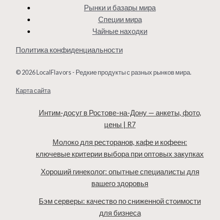
Рынки и базары мира
Специи мира
Чайные находки
Политика конфиденциальности
© 2026 LocalFlavors - Редкие продукты с разных рынков мира.
Карта сайта
Интим-досуг в Ростове-на-Дону — анкеты, фото,
цены | R7
Молоко для ресторанов, кафе и кофеен:
ключевые критерии выбора при оптовых закупках
Хороший гинеколог: опытные специалисты для
вашего здоровья
Бэм серверы: качество по сниженной стоимости
для бизнеса