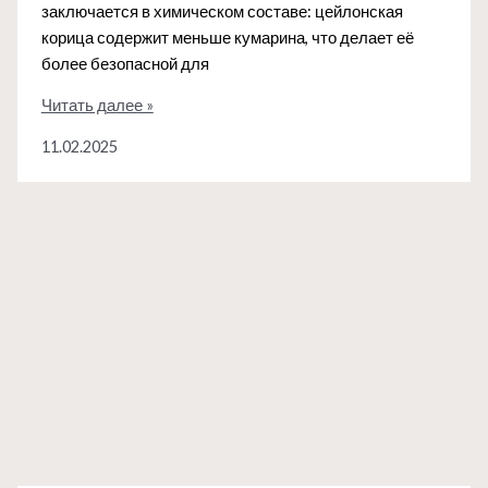
заключается в химическом составе: цейлонская
корица содержит меньше кумарина, что делает её
более безопасной для
Корица
Читать далее »
—
11.02.2025
Шри-
Ланка:
в
чём
секрет
её
сладковатого
аромата?