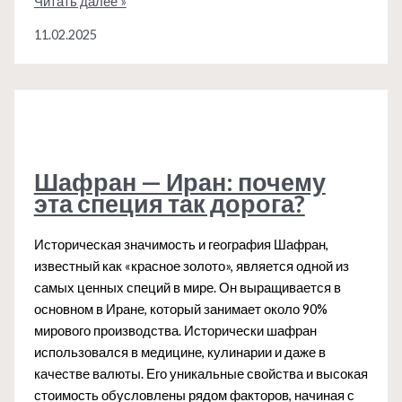
Куркума
Читать далее »
—
11.02.2025
Индия:
как
она
придаёт
блюдам
золотистый
цвет?
Шафран — Иран: почему
эта специя так дорога?
Историческая значимость и география Шафран,
известный как «красное золото», является одной из
самых ценных специй в мире. Он выращивается в
основном в Иране, который занимает около 90%
мирового производства. Исторически шафран
использовался в медицине, кулинарии и даже в
качестве валюты. Его уникальные свойства и высокая
стоимость обусловлены рядом факторов, начиная с