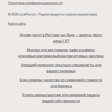
Политика конфиденциальности
© 2026 LocalFlavors - Редкие продукты с разных рынков мира.
Карта сайта
Интим-досуг в Ростове-на-Дону — анкеты, фото,
цены | R7
Молоко для ресторанов, кафе и кофеен:
ключевые критерии выбора при оптовых закупках
Хороший гинеколог: опытные специалисты для
вашего здоровья
Бэм серверы: качество по сниженной стоимости
для бизнеса
Купить евроштакетник для надежной защиты
вашей собственности