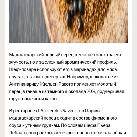
Мадагаскарский чёрный перец ценят не только за его
жгучесть, но и за сложный ароматический профиль.
Шеф-повара используют его в маринадах для мяса,
соусах, а также в десертах. Например, шоколатье из
Антананариву Жюльен Ракото применяет молотый
перец в ганаше из тёмного шоколада 70%, подчёркивая
фруктовые ноты какао.
В ресторане «L’Atelier des Saveurs» в Париже
мадагаскарский перец входит в состав фирменного
соуса к утиным грудкам. По словам шефа Пьера
Леблана, «он раскрывается постепенно: сначала лёгкая