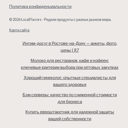
Политика конфиденциальности
© 2026 LocalFlavors - Редкие продукты с разных рынков мира.
Карта сайта
Интим-досуг в Ростове-на-Дону — анкеты, фото,
цены | R7
Молоко для ресторанов, кафе и кофеен:
ключевые критерии выбора при оптовых закупках
Хороший гинеколог: опытные специалисты для
вашего здоровья
Бэм серверы: качество по сниженной стоимости
для бизнеса
Купить евроштакетник для надежной защиты
вашей собственности