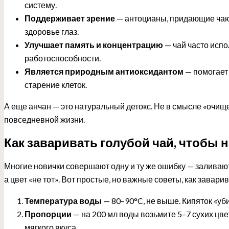
систему.
Поддерживает зрение
— антоцианы, придающие чаю 
здоровье глаз.
Улучшает память и концентрацию
— чай часто исп
работоспособности.
Является природным антиоксидантом
— помогает
старение клеток.
А еще анчан — это натуральный детокс. Не в смысле «очище
повседневной жизни.
Как заваривать голубой чай, чтобы 
Многие новички совершают одну и ту же ошибку — заливают 
а цвет «не тот». Вот простые, но важные советы, как завари
Температура воды
— 80–90°C, не выше. Кипяток «уби
Пропорции
— на 200 мл воды возьмите 5–7 сухих цве
мягкого вкуса.