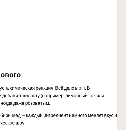
тового
с, а химическая реакция. Всё дело в pH. В
 добавить кислоту (например, лимонный сок или
иногда даже розоватым.
бирь, мед — каждый ингредиент немного меняет вкус и
ческое шоу.