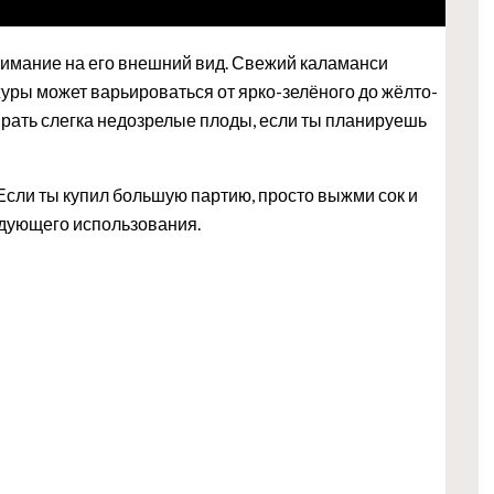
нимание на его внешний вид. Свежий каламанси
журы может варьироваться от ярко-зелёного до жёлто-
ирать слегка недозрелые плоды, если ты планируешь
Если ты купил большую партию, просто выжми сок и
едующего использования.