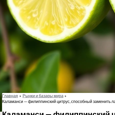
Главная
Рынки и базары мира
Каламанси — филиппинский цитрус, способный заменить ла
Каламанси — филиппинский ц