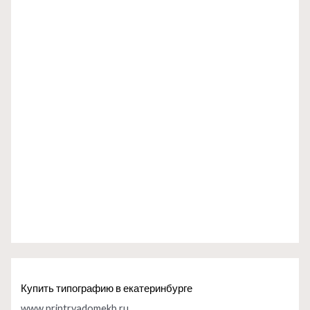
Купить типографию в екатеринбурге
www.printryadomekb.ru
.