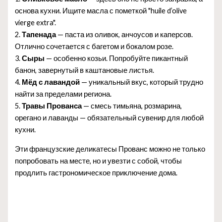
основа кухни. Ищите масла с пометкой "huile d’olive
vierge extra".
2.
Тапенада
— паста из оливок, анчоусов и каперсов.
Отлично сочетается с багетом и бокалом розе.
3.
Сыры
— особенно козьи. Попробуйте пикантный
банон, завернутый в каштановые листья.
4.
Мёд с лавандой
— уникальный вкус, который трудно
найти за пределами региона.
5.
Травы Прованса
— смесь тимьяна, розмарина,
орегано и лаванды — обязательный сувенир для любой
кухни.
Эти французские деликатесы Прованс можно не только
попробовать на месте, но и увезти с собой, чтобы
продлить гастрономическое приключение дома.