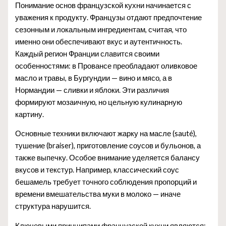
Понимание основ французской кухни начинается с
уважения к продукту. Французы отдают предпочтение
сезонным и локальным ингредиентам, считая, что
именно они обеспечивают вкус и аутентичность.
Каждый регион Франции славится своими
особенностями: в Провансе преобладают оливковое
масло и травы, в Бургундии — вино и мясо, а в
Нормандии — сливки и яблоки. Эти различия
формируют мозаичную, но цельную кулинарную
картину.
Основные техники включают жарку на масле (sauté),
тушение (braiser), приготовление соусов и бульонов, а
также выпечку. Особое внимание уделяется балансу
вкусов и текстур. Например, классический соус
бешамель требует точного соблюдения пропорций и
времени вмешательства муки в молоко — иначе
структура нарушится.
Ключевыми принципами французской кухни являются: