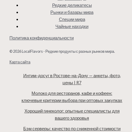
Редкие деликатесы
Рынки и базары мира
Специи мира
Чайные находки
Политика конфиденциальности
© 2026 LocalFlavors - Редкие продукты с разных рынков мира.
Карта сайта
Интим-досуг в Ростове-на-Дону — анкеты, фото,
цены | R7
Молоко для ресторанов, кафе и кофеен:
ключевые критерии выбора при оптовых закупках
Хороший гинеколог: опытные специалисты для
вашего здоровья
Бэм серверы: качество по сниженной стоимости