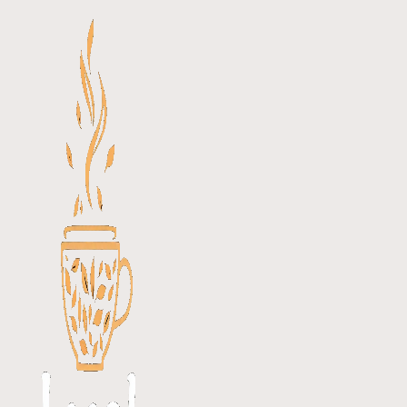
Перейти
к
содержимому