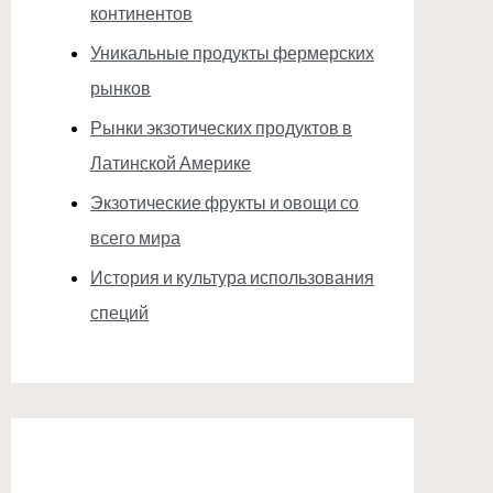
континентов
Уникальные продукты фермерских
рынков
Рынки экзотических продуктов в
Латинской Америке
Экзотические фрукты и овощи со
всего мира
История и культура использования
специй