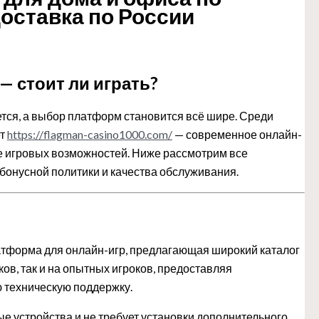
оставка по России
— стоит ли играть?
тся, а выбор платформ становится всё шире. Среди
ет
https://flagman-casino1000.com/
— современное онлайн-
ие игровых возможностей. Ниже рассмотрим все
 бонусной политики и качества обслуживания.
тформа для онлайн-игр, предлагающая широкий каталог
ов, так и на опытных игроков, предоставляя
 техническую поддержку.
е устройства и не требует установки дополнительного