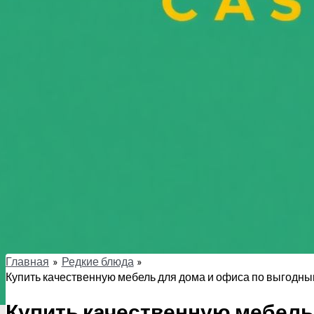
Главная
Редкие блюда
Купить качественную мебель для дома и офиса по выгодны
Купить качественную мебель