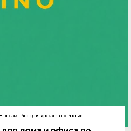
м ценам – быстрая доставка по России
 для дома и офиса по