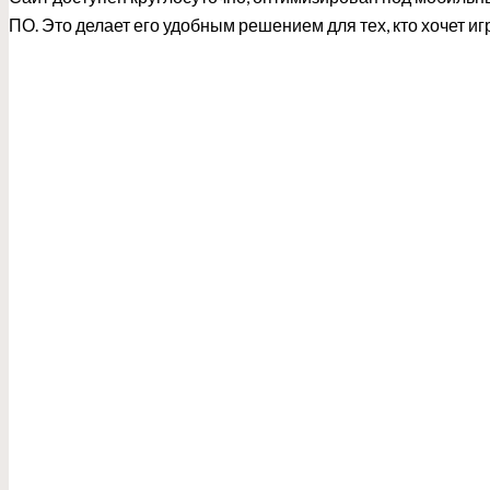
ПО. Это делает его удобным решением для тех, кто хочет иг