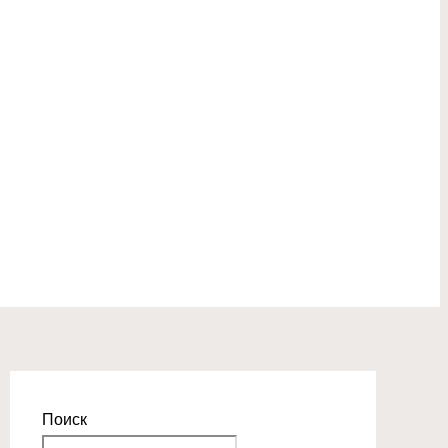
Поиск