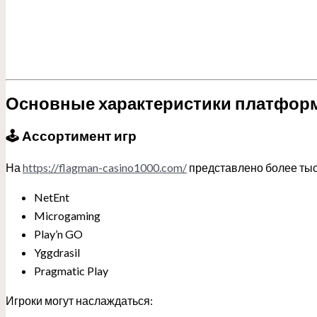
Основные характеристики платфо
🕹️ Ассортимент игр
На
https://flagman-casino1000.com/
представлено более тыся
NetEnt
Microgaming
Play’n GO
Yggdrasil
Pragmatic Play
Игроки могут наслаждаться: