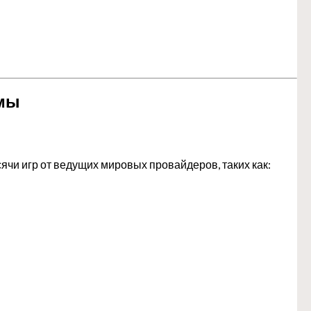
рмы
чи игр от ведущих мировых провайдеров, таких как: