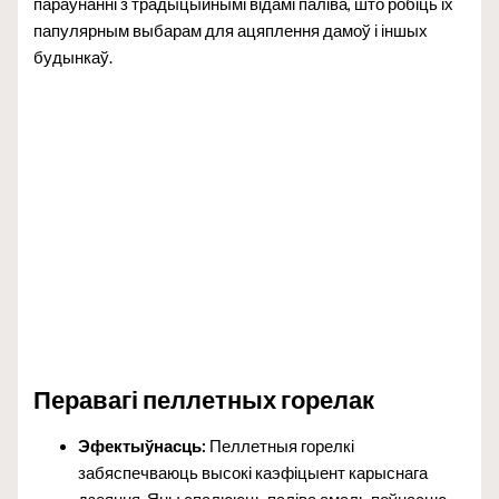
параўнанні з традыцыйнымі відамі паліва, што робіць іх
папулярным выбарам для ацяплення дамоў і іншых
будынкаў.
Перавагі пеллетных горелак
Эфектыўнасць:
Пеллетныя горелкі
забяспечваюць высокі каэфіцыент карыснага