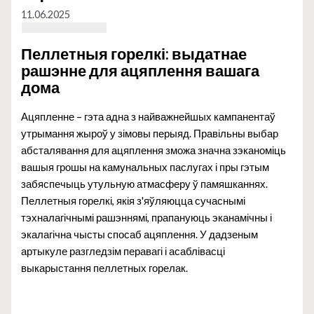
11.06.2025
Пеллетныя горелкі: выдатнае
рашэнне для ацяплення вашага
дома
Ацяпленне – гэта адна з найважнейшых кампанентаў
утрымання жыроў у зімовы перыяд. Правільны выбар
абсталявання для ацяплення зможа значна зэканоміць
вашыя грошы на камунальных паслугах і пры гэтым
забяспечыць утульную атмасферу ў памяшканнях.
Пеллетныя горелкі, якія з'яўляюцца сучаснымі
тэхналагічнымі рашэннямі, прапануюць эканамічны і
экалагічна чысты спосаб ацяплення. У дадзеным
артыкуле разгледзім перавагі і асаблівасці
выкарыстання пеллетных горелак.