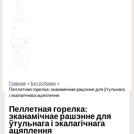
Главная
Без рубрики
Пеллетная горелка: эканамічнае рашэнне для ўтульнага
і экалагічнага ацяплення
Пеллетная горелка:
эканамічнае рашэнне для
ўтульнага і экалагічнага
ацяплення