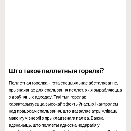
Што такое пеллетныя горелкі?
Пеллетная горелка – гэта спецыяльнае абсталяванне,
прызначанае для спальвання пеллет, якія вырабляюцца
з драўняных адходаў. Такі тып горелак
характарызуецца высокай эфектыўнасцю і кантролем
над працэсам спальвання, што дазваляе атрымліваць
максімум энергіі з прыкладзенага паліва. Важна
адзначыць, што пеллеты адносна недарагія ў