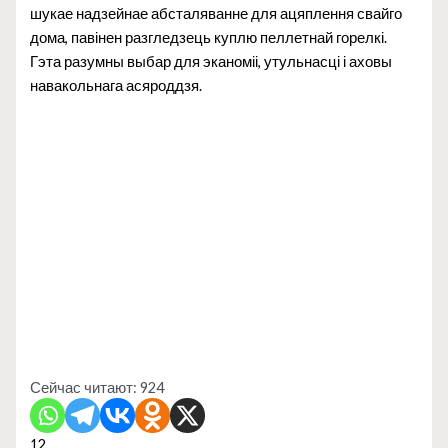
шукае надзейнае абсталяванне для ацяплення свайго
дома, павінен разгледзець куплю пеллетнай горелкі.
Гэта разумны выбар для эканоміі, утульнасці і аховы
навакольнага асяроддзя.
Сейчас читают:
924
12