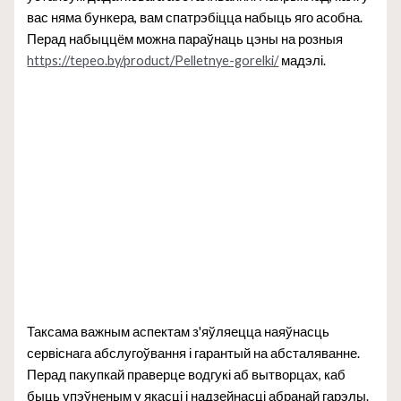
вас няма бункера, вам спатрэбіцца набыць яго асобна.
Перад набыццём можна параўнаць цэны на розныя
https://tepeo.by/product/Pelletnye-gorelki/
мадэлі.
Таксама важным аспектам з'яўляецца наяўнасць
сервіснага абслугоўвання і гарантый на абсталяванне.
Перад пакупкай праверце водгукі аб вытворцах, каб
быць упэўненым у якасці і надзейнасці абранай гарэлы.