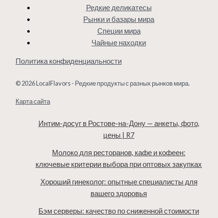
Редкие деликатесы
Рынки и базары мира
Специи мира
Чайные находки
Политика конфиденциальности
© 2026 LocalFlavors - Редкие продукты с разных рынков мира.
Карта сайта
Интим-досуг в Ростове-на-Дону — анкеты, фото,
цены | R7
Молоко для ресторанов, кафе и кофеен:
ключевые критерии выбора при оптовых закупках
Хороший гинеколог: опытные специалисты для
вашего здоровья
Бэм серверы: качество по сниженной стоимости