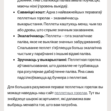
дзеяння. Яны спалююць паліва амаль поўнасцю,
маючы нізкі ўзровень выкідаў.
Саваніцкі кошт:
Адна з найважнейшых перавагаў
пеллетных горелак – эканамічнасць
выкарыстання. Пеллеты каштуюць менш, чым газ
або дровы, што спрыяе значным захаваннем.
Экалагічнасць:
Пеллеты – гэта экалагічнае
паліва, якое не выклікае значных забруджванняў.
Спальванне пеллет з'яўляецца больш экалагічна
чыстым у параўнанні з іншымі відамі паліва.
Зручнасць у выкарыстанні:
Пеллетная горелка
аўтаматызаваная, што дазваляе не турбавацца
пра рэгулярнае дабаўленне паліва. Яна сама
падсілкоўваецца ад бункера з пеллетамі.
Для большага разумення пераваг пеллетных горелак вы
можаце наведаць наш сайт
пеллетных горелак
. Тут вы
знойдзеце шырокі асартымент, які дапаможа вам
выбраць менавіта тое, што вам патрэбна.