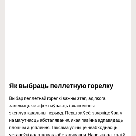
Як выбраць пеллетную горелку
Выбар пеллетнай горелкі важны этап, ад якога
залежыць яе эфектыўнасць і эканомічны
эксплуатавальны перыяд. Перш за ўсё, звярніце ўвагу
на магутнасць абсталявання, якая павінна адпавядаць
плошчы ацяплення. Таксама ўлічыце неабходнасць
устаноўкі дадатковага абсталявання. Напрыклад, калі ў