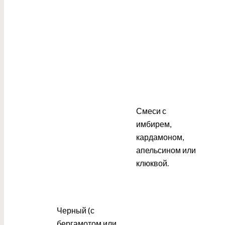
Смеси с
имбирем,
кардамоном,
апельсином или
клюквой.
Черный (с
бергамотом или