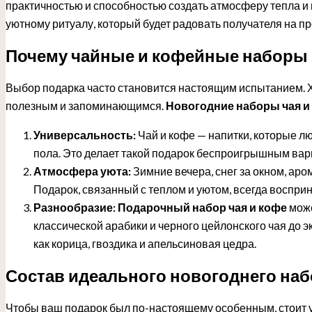
практичностью и способностью создать атмосферу тепла и п
уютному ритуалу, который будет радовать получателя на п
Почему чайные и кофейные наборы
Выбор подарка часто становится настоящим испытанием. 
полезным и запоминающимся.
Новогодние наборы чая и
Универсальность:
Чай и кофе — напитки, которые лю
пола. Это делает такой подарок беспроигрышным вар
Атмосфера уюта:
Зимние вечера, снег за окном, аро
Подарок, связанный с теплом и уютом, всегда воспри
Разнообразие:
Подарочный набор чая и кофе
може
классической арабики и черного цейлонского чая до 
как корица, гвоздика и апельсиновая цедра.
Состав идеального новогоднего наб
Чтобы ваш подарок был по-настоящему особенным, стоит 