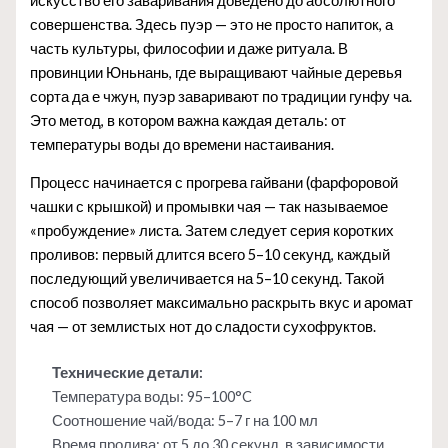
искусство его заваривания доведено до абсолютного
совершенства. Здесь пуэр — это не просто напиток, а
часть культуры, философии и даже ритуала. В
провинции Юньнань, где выращивают чайные деревья
сорта да е чжун, пуэр заваривают по традиции гунфу ча.
Это метод, в котором важна каждая деталь: от
температуры воды до времени настаивания.
Процесс начинается с прогрева гайвани (фарфоровой
чашки с крышкой) и промывки чая — так называемое
«пробуждение» листа. Затем следует серия коротких
проливов: первый длится всего 5–10 секунд, каждый
последующий увеличивается на 5–10 секунд. Такой
способ позволяет максимально раскрыть вкус и аромат
чая — от землистых нот до сладости сухофруктов.
Технические детали:
Температура воды: 95–100°C
Соотношение чай/вода: 5–7 г на 100 мл
Время пролива: от 5 до 30 секунд, в зависимости