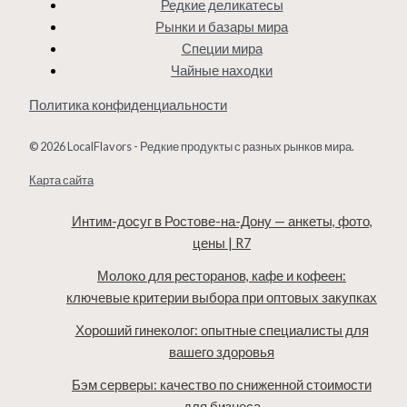
Редкие деликатесы
Рынки и базары мира
Специи мира
Чайные находки
Политика конфиденциальности
© 2026 LocalFlavors - Редкие продукты с разных рынков мира.
Карта сайта
Интим-досуг в Ростове-на-Дону — анкеты, фото,
цены | R7
Молоко для ресторанов, кафе и кофеен:
ключевые критерии выбора при оптовых закупках
Хороший гинеколог: опытные специалисты для
вашего здоровья
Бэм серверы: качество по сниженной стоимости
для бизнеса