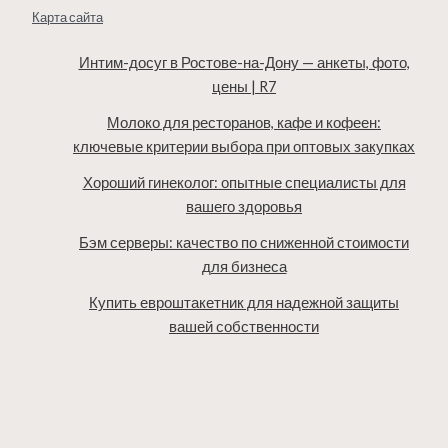
Карта сайта
Интим-досуг в Ростове-на-Дону — анкеты, фото,
цены | R7
Молоко для ресторанов, кафе и кофеен:
ключевые критерии выбора при оптовых закупках
Хороший гинеколог: опытные специалисты для
вашего здоровья
Бэм серверы: качество по сниженной стоимости
для бизнеса
Купить евроштакетник для надежной защиты
вашей собственности