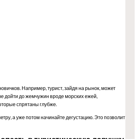
овичков. Например, турист, зайдя на рынок, может
не дойти до жемчужин вроде морских ежей,
оторые спрятаны глубже.
метру, а уже потом начинайте дегустацию. Это позволит