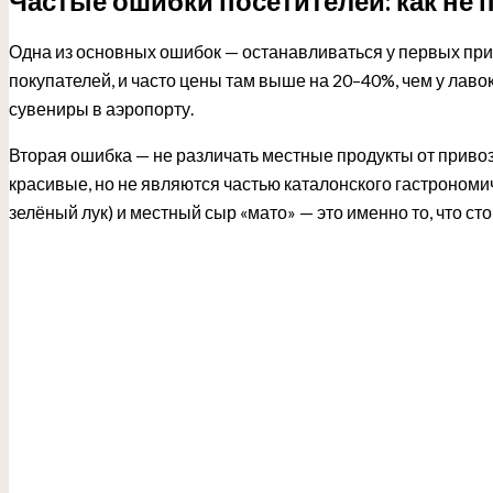
Частые ошибки посетителей: как не 
Одна из основных ошибок — останавливаться у первых прил
покупателей, и часто цены там выше на 20–40%, чем у лавок
сувениры в аэропорту.
Вторая ошибка — не различать местные продукты от приво
красивые, но не являются частью каталонского гастрономич
зелёный лук) и местный сыр «мато» — это именно то, что ст