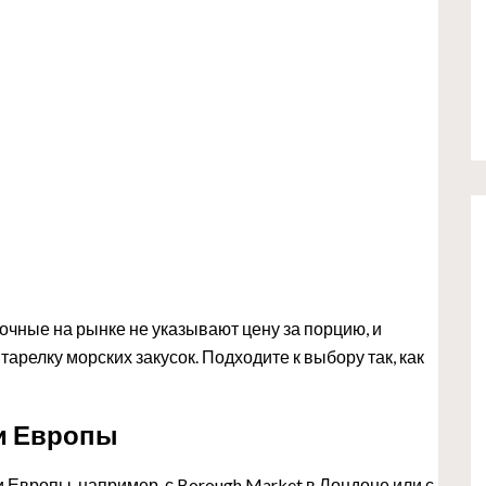
очные на рынке не указывают цену за порцию, и
тарелку морских закусок. Подходите к выбору так, как
и Европы
Европы, например, с Borough Market в Лондоне или с