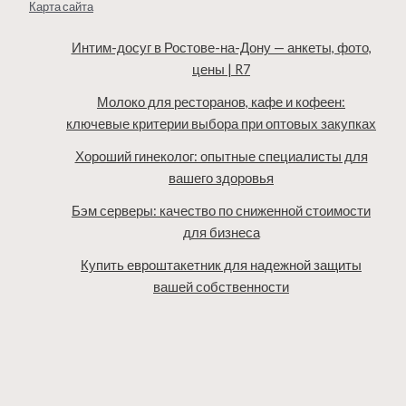
Карта сайта
Интим-досуг в Ростове-на-Дону — анкеты, фото,
цены | R7
Молоко для ресторанов, кафе и кофеен:
ключевые критерии выбора при оптовых закупках
Хороший гинеколог: опытные специалисты для
вашего здоровья
Бэм серверы: качество по сниженной стоимости
для бизнеса
Купить евроштакетник для надежной защиты
вашей собственности