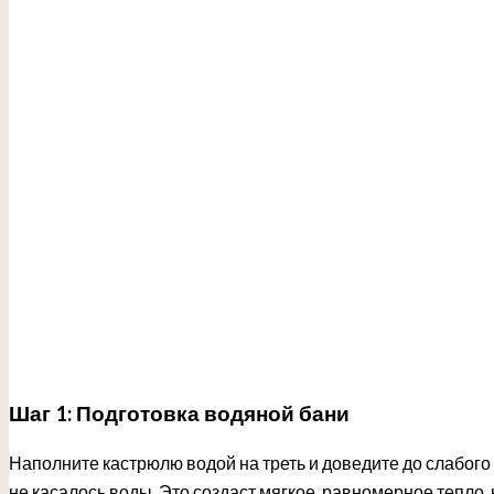
Шаг 1: Подготовка водяной бани
Наполните кастрюлю водой на треть и доведите до слабого 
не касалось воды. Это создаст мягкое, равномерное тепло