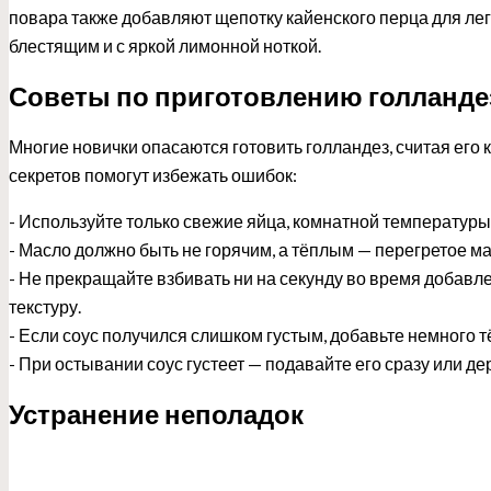
повара также добавляют щепотку кайенского перца для лег
блестящим и с яркой лимонной ноткой.
Советы по приготовлению голланде
Многие новички опасаются готовить голландез, считая ег
секретов помогут избежать ошибок:
- Используйте только свежие яйца, комнатной температуры.
- Масло должно быть не горячим, а тёплым — перегретое ма
- Не прекращайте взбивать ни на секунду во время добав
текстуру.
- Если соус получился слишком густым, добавьте немного т
- При остывании соус густеет — подавайте его сразу или д
Устранение неполадок