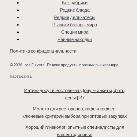
Без рубрики
Редкие блюда
Редкие деликатесы
Рынки и базары мира
Специи мира
Чайные находки
Политика конфиденциальности
© 2026 LocalFlavors - Редкие продукты с разных рынков мира.
Карта сайта
Интим-досуг в Ростове-на-Дону — анкеты, фото,
цены | R7
Молоко для ресторанов, кафе и кофеен:
ключевые критерии выбора при оптовых закупках
Хороший гинеколог: опытные специалисты для
вашего здоровья