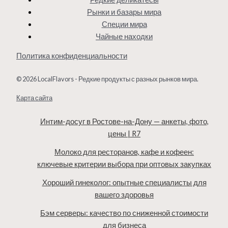
Рынки и базары мира
Специи мира
Чайные находки
Политика конфиденциальности
© 2026 LocalFlavors - Редкие продукты с разных рынков мира.
Карта сайта
Интим-досуг в Ростове-на-Дону — анкеты, фото,
цены | R7
Молоко для ресторанов, кафе и кофеен:
ключевые критерии выбора при оптовых закупках
Хороший гинеколог: опытные специалисты для
вашего здоровья
Бэм серверы: качество по сниженной стоимости
для бизнеса