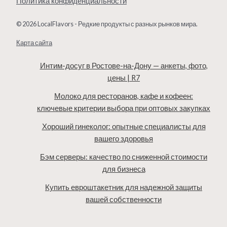
Политика конфиденциальности
© 2026 LocalFlavors - Редкие продукты с разных рынков мира.
Карта сайта
Интим-досуг в Ростове-на-Дону — анкеты, фото,
цены | R7
Молоко для ресторанов, кафе и кофеен:
ключевые критерии выбора при оптовых закупках
Хороший гинеколог: опытные специалисты для
вашего здоровья
Бэм серверы: качество по сниженной стоимости
для бизнеса
Купить евроштакетник для надежной защиты
вашей собственности