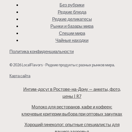
Без рубрики
Редкие блюда
Редкие деликатесы
Рынки и базары мира
Специи мира
Чайные находки
Политика конфиденциальности
© 2026 LocalFlavors - Редкие продукты с разных рынков мира.
Карта сайта
Интим-досуг в Ростове-на-Дону — анкеты, фото,
цены | R7
Молоко для ресторанов, кафе и кофеен:
ключевые критерии выбора при оптовых закупках
Хороший гинеколог: опытные специалисты для
вашего здоровья