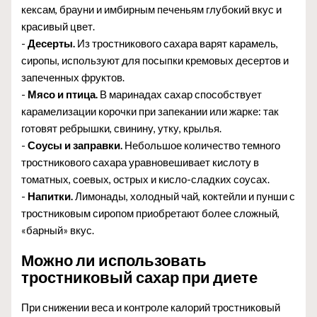
кексам, брауни и имбирным печеньям глубокий вкус и
красивый цвет.
-
Десерты.
Из тростникового сахара варят карамель,
сиропы, используют для посыпки кремовых десертов и
запеченных фруктов.
-
Мясо и птица.
В маринадах сахар способствует
карамелизации корочки при запекании или жарке: так
готовят ребрышки, свинину, утку, крылья.
-
Соусы и заправки.
Небольшое количество темного
тростникового сахара уравновешивает кислоту в
томатных, соевых, острых и кисло-сладких соусах.
-
Напитки.
Лимонады, холодный чай, коктейли и пунши с
тростниковым сиропом приобретают более сложный,
«барный» вкус.
Можно ли использовать
тростниковый сахар при диете
При снижении веса и контроле калорий тростниковый