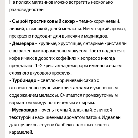
На полках магазинов можно встретить несколько
разновидностей:
-
Сырой тростниковый сахар
– темно-коричневый,
липкий, с высокой долей мелассы. Имеет яркий аромат,
прекрасно подходит для выпечки и маринадов.
-
Демерара
– крупные, хрустящие, янтарные кристаллы
с выраженным карамельным вкусом. Часто подается к
кофе и чаю; в дорогих кофейнях к эспрессо иногда
предлагают 1–2 кристалла демерары именно из-за ее
сложного вкусового профиля.
-
Турбинадо
– светло-коричневый сахар с
относительно крупными кристаллами и умеренным
содержанием мелассы. Считается промежуточным
вариантом между почти белым и сырым.
-
Мусковадо
– очень темный, влажный, с липкой
текстурой и насыщенным ароматом патоки. Идеален
для пряников, соусов барбекю, плотных кексов,
карамелей.