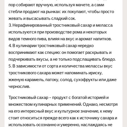
пор собирают вручную, используя мачете, а сами
стебли продают на рынках: их покупают, чтобы просто
жевать и высасывать сладкий сок.
3. Нерафинированный тростниковый сахар и меласса
используются при производстве рома и некоторых
видов темного пива, влияя на вкус и аромат напитков.
4. В кулинарии тростниковый сахар нередко
воспринимают как специю: он помогает раскрывать и
подчеркивать вкусы, а не только подслащивать блюдо.
5. В зависимости от сорта и количества мелассы вкус
тростникового сахара может напоминать ириску,
жженую карамель, патоку, солод, сухофрукты или даже
чернослив.
Тростниковый сахар – продукт с богатой историей и
множеством кулинарных применений. Однако, несмотря
на его интересный вкус и культурное значение, к нему
стоит относиться прежде всего как к источнику сахара и
использовать осознанно и умеренно, наслаждаясь не