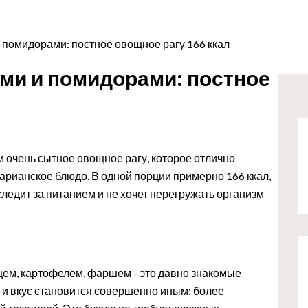
 помидорами: постное овощное рагу 166 ккал
ами и помидорами: постное
ом очень сытное овощное рагу, которое отлично
етарианское блюдо. В одной порции примерно 166 ккал,
следит за питанием и не хочет перегружать организм
цем, картофелем, фаршем - это давно знакомые
, и вкус становится совершенно иным: более