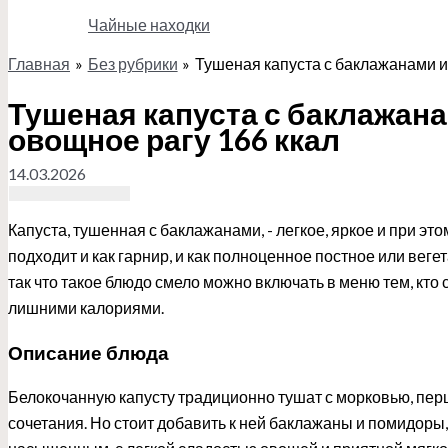
Чайные находки
Главная
Без рубрики
Тушеная капуста с баклажанами и
Поиск
Тушеная капуста с баклажан
овощное рагу 166 ккал
14.03.2026
Капуста, тушенная с баклажанами, - легкое, яркое и при эт
подходит и как гарнир, и как полноценное постное или вег
так что такое блюдо смело можно включать в меню тем, кто 
лишними калориями.
Описание блюда
Белокочанную капусту традиционно тушат с морковью, пер
сочетания. Но стоит добавить к ней баклажаны и помидоры