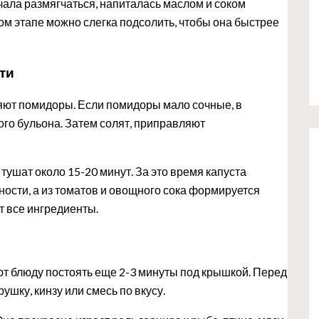
ачала размягчаться, напиталась маслом и соком
том этапе можно слегка подсолить, чтобы она быстрее
ти
ют помидоры. Если помидоры мало сочные, в
го бульона. Затем солят, приправляют
тушат около 15-20 минут. За это время капуста
ности, а из томатов и овощного сока формируется
т все ингредиенты.
дают блюду постоять еще 2-3 минуты под крышкой. Перед
ушку, кинзу или смесь по вкусу.