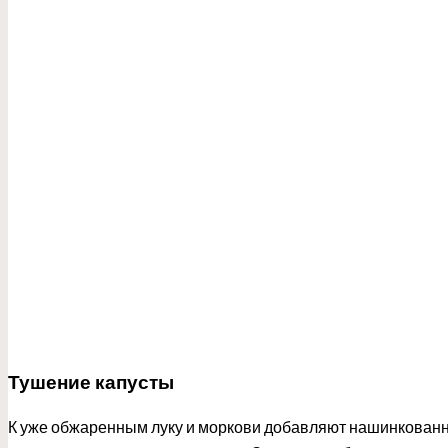
Тушение капусты
К уже обжаренным луку и моркови добавляют нашинкованну