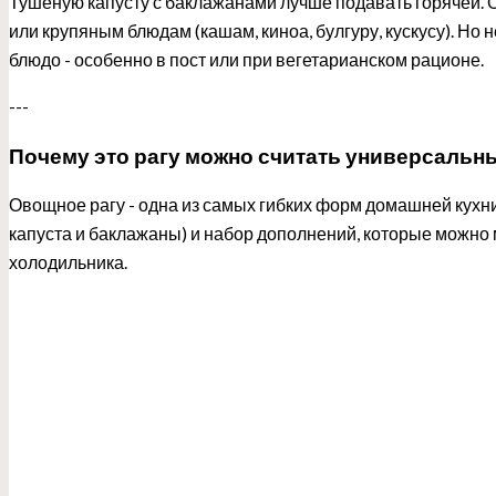
Тушеную капусту с баклажанами лучше подавать горячей. Он
или крупяным блюдам (кашам, киноа, булгуру, кускусу). Но 
блюдо - особенно в пост или при вегетарианском рационе.
---
Почему это рагу можно считать универсальн
Овощное рагу - одна из самых гибких форм домашней кухни.
капуста и баклажаны) и набор дополнений, которые можно 
холодильника.