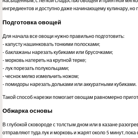
насыщенным, с легкой сладостью овощей и приятной мягкой
ингредиентов и доступно даже начинающему кулинару, но п
Подготовка овощей
Для начала все овощи нужно правильно подготовить:
- капусту нашинковать тонкими полосками;
- баклажаны нарезать кубиками или брусочками;
- морковь натереть на крупной терке;
- лук порезать полукольцами;
- чеснок мелко измельчить ножом;
- помидоры нарезать дольками или аккуратными кубиками.
Такой способ нарезки помогает овощам равномерно пригот
Обжарка основы
В глубокой сковороде с толстым дном или в казане разогр
отправляют туда лук и морковь и жарят около 5 минут, пока