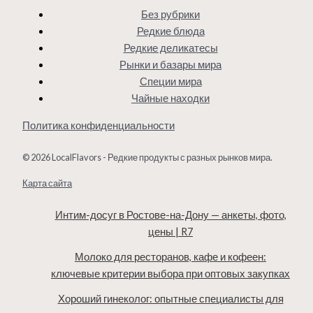
Без рубрики
Редкие блюда
Редкие деликатесы
Рынки и базары мира
Специи мира
Чайные находки
Политика конфиденциальности
© 2026 LocalFlavors - Редкие продукты с разных рынков мира.
Карта сайта
Интим-досуг в Ростове-на-Дону — анкеты, фото,
цены | R7
Молоко для ресторанов, кафе и кофеен:
ключевые критерии выбора при оптовых закупках
Хороший гинеколог: опытные специалисты для