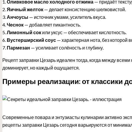
1.
Оливковое масло холодного отжима
— придаёт тексту
2.
Яичный желток
— делает консистенцию шелковистой.
3.
Анчоусы
— источник умами, усилитель вкуса.
4.
Чеснок
— добавляет пикантность.
5.
Лимонный сок
или уксус — обеспечивает кислотность.
6.
Вустерширский соус
— характерная нота, без которой в
7.
Пармезан
— усиливает солёность и глубину.
Рецепт заправки Цезарь идеален тогда, когда между всеми 
доминирует, но каждый ощущается.
Примеры реализации: от классики д
Современные повара и энтузиасты кулинарии активно экс
рецепты заправки Цезарь сегодня варьируются от минима