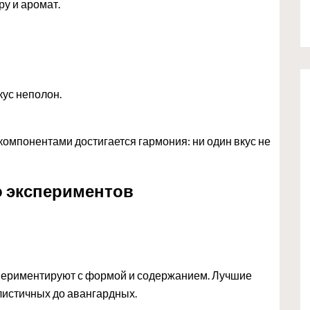
ру и аромат.
кус неполон.
компонентами достигается гармония: ни один вкус не
о экспериментов
периментируют с формой и содержанием. Лучшие
листичных до авангардных.