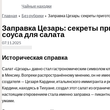
Чайные находки
Главная
Без рубрики
Заправка Цезарь: секреты пригот
Поиск
Заправка Цезарь: секреты п
соуса для салата
07.11.2025
Историческая справка
Салат «Цезарь» давно стал гастрономическим символом кла
в Мексику. Вопреки распространённому мнению, он не имее
создателя — Цезаря Кардини, итальянского иммигранта и рес
Кардини, находясь в Тихуане, создал этот салат из огранич
настоящим откровением стала именно заправка — пикантн
умами.