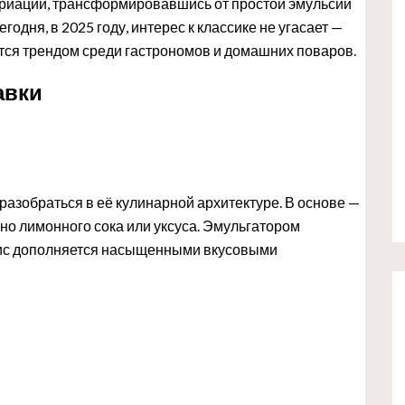
ариаций, трансформировавшись от простой эмульсии
одня, в 2025 году, интерес к классике не угасает —
тся трендом среди гастрономов и домашних поваров.
авки
 разобраться в её кулинарной архитектуре. В основе —
чно лимонного сока или уксуса. Эмульгатором
азис дополняется насыщенными вкусовыми