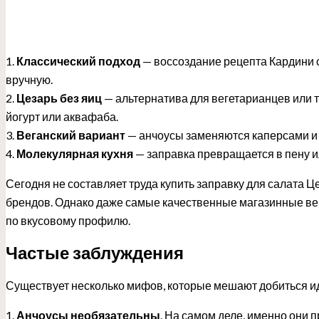
1.
Классический подход
— воссоздание рецепта Кардини 
вручную.
2.
Цезарь без яиц
— альтернатива для вегетарианцев или те
йогурт или аквафаба.
3.
Веганский вариант
— анчоусы заменяются каперсами и
4.
Молекулярная кухня
— заправка превращается в пену ил
Сегодня не составляет труда купить заправку для салата 
брендов. Однако даже самые качественные магазинные в
по вкусовому профилю.
Частые заблуждения
Существует несколько мифов, которые мешают добиться ид
1.
Анчоусы необязательны
. На самом деле, именно они 