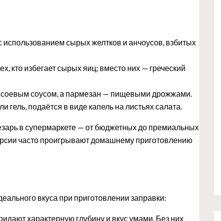
с использованием сырых желтков и анчоусов, взбитых
х, кто избегает сырых яиц; вместо них — греческий
 соевым соусом, а пармезан — пищевыми дрожжами.
и гель, подаётся в виде капель на листьях салата.
Цезарь в супермаркете — от бюджетных до премиальных
ерсии часто проигрывают домашнему приготовлению
еального вкуса при приготовлении заправки:
придают характерную глубину и вкус умами. Без них