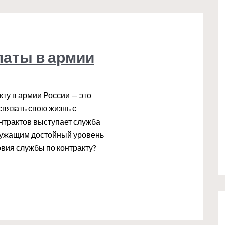
латы в армии
кту в армии России — это
вязать свою жизнь с
нтрактов выступает служба
лужащим достойный уровень
овия службы по контракту?