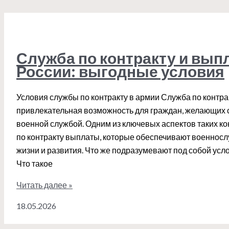
профессиональное
обслуживание
и
комфорт
Служба по контракту и вып
России: выгодные условия
Условия службы по контракту в армии Служба по контра
привлекательная возможность для граждан, желающих с
военной службой. Одним из ключевых аспектов таких ко
по контракту выплаты, которые обеспечивают военнос
жизни и развития. Что же подразумевают под собой усл
Что такое
Служба
Читать далее »
по
18.05.2026
контракту
и