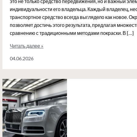
это не только средство передвижения, но и важный элем
индивидуальности его владельца. Каждый владелец, нес
транспортное средство всегда выглядело как новое. Ок
позволяет достичь этого результата, предлагая множес
сравнению с традиционными методами покраски. В […]
Окраска
Читать далее »
автомобиля
04.06.2026
в
камере:
идеальное
качество
и
надежность