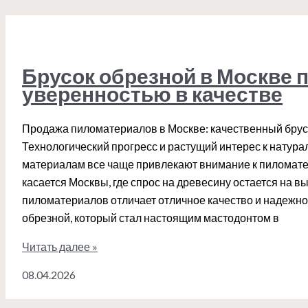
выплаты
в
армии
России:
Брусок обрезной в Москве п
выгодные
уверенностью в качестве
условия
Продажа пиломатериалов в Москве: качественный бру
Технологический прогресс и растущий интерес к натура
материалам все чаще привлекают внимание к пиломате
касается Москвы, где спрос на древесину остается на вы
пиломатериалов отличает отличное качество и надежнос
обрезной, который стал настоящим мастодонтом в
Брусок
Читать далее »
обрезной
08.04.2026
в
Москве